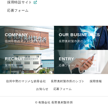
採用特設サイト
応募フォーム
COMPANY
OUR BUSINESSES
信州中野のマジメな鉄骨会社
長野奥村製作所のシゴト
RECRUIT
ENTRY
採用情報
応募フォーム
信州中野のマジメな鉄骨会社
長野奥村製作所のシゴト
採用情報
お知らせ
応募フォーム
© 有限会社 長野奥村製作所