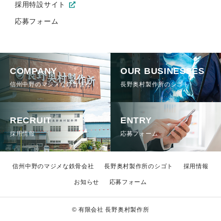
採用特設サイト
応募フォーム
COMPANY
OUR BUSINESSES
信州中野のマジメな鉄骨会社
長野奥村製作所のシゴト
RECRUIT
ENTRY
採用情報
応募フォーム
信州中野のマジメな鉄骨会社
長野奥村製作所のシゴト
採用情報
お知らせ
応募フォーム
© 有限会社 長野奥村製作所