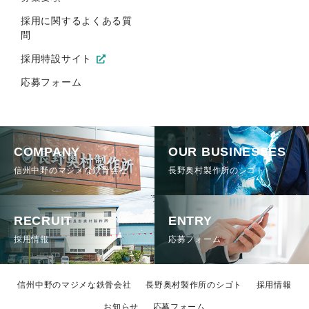
採用に関するよくある質
問
採用特設サイト
応募フォーム
COMPANY
OUR BUSINESSES
信州中野のマジメな鉄骨会社
長野奥村製作所のシゴト
RECRUIT
ENTRY
採用情報
応募フォーム
信州中野のマジメな鉄骨会社
長野奥村製作所のシゴト
採用情報
お知らせ
応募フォーム