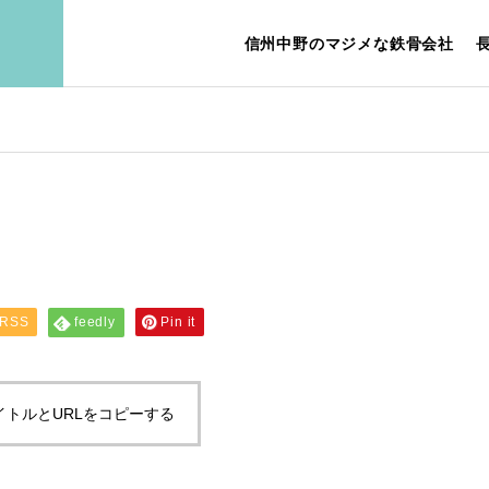
信州中野のマジメな鉄骨会社
E
ABOUT US
ジ
会社案内
RSS
feedly
Pin it
PERSONALITY
イトルとURLをコピーする
IEW
REQUI
こんな人を求めていま
ュー
す
募集要項