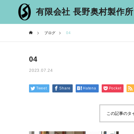
有限会社 長野奥村製作所
ブログ
04
COMPANY
MESSAG
04
信州中野のマジメな鉄
代表メッセー
骨会社
2023.07.24
RECRUIT
採用情報
Tweet
Share
Hatena
Pocket
この記事のタ
INTERV
社員インタビ