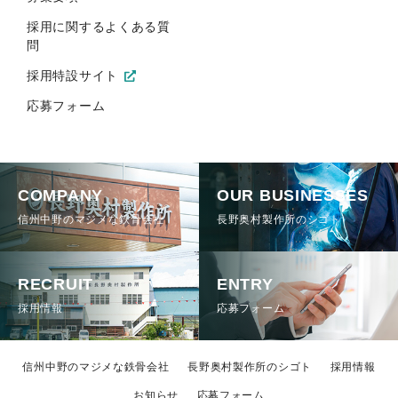
採用に関するよくある質
問
採用特設サイト
応募フォーム
COMPANY
OUR BUSINESSES
信州中野のマジメな鉄骨会社
長野奥村製作所のシゴト
RECRUIT
ENTRY
採用情報
応募フォーム
信州中野のマジメな鉄骨会社
長野奥村製作所のシゴト
採用情報
お知らせ
応募フォーム