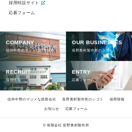
採用特設サイト
応募フォーム
COMPANY
OUR BUSINESSES
信州中野のマジメな鉄骨会社
長野奥村製作所のシゴト
RECRUIT
ENTRY
採用情報
応募フォーム
信州中野のマジメな鉄骨会社
長野奥村製作所のシゴト
採用情報
お知らせ
応募フォーム
© 有限会社 長野奥村製作所