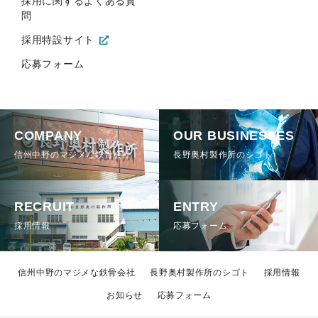
採用に関するよくある質
問
採用特設サイト
応募フォーム
COMPANY
OUR BUSINESSES
信州中野のマジメな鉄骨会社
長野奥村製作所のシゴト
RECRUIT
ENTRY
採用情報
応募フォーム
信州中野のマジメな鉄骨会社
長野奥村製作所のシゴト
採用情報
お知らせ
応募フォーム