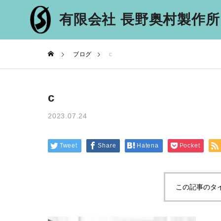
有限会社 長野奥村製作所
ブログ
c
COMPANY
MESSAG
c
信州中野のマジメな鉄
代表メッセー
骨会社
2023.07.24
RECRUIT
採用情報
Tweet
Share
Hatena
Pocket
この記事のタ
INTERV
社員インタビ