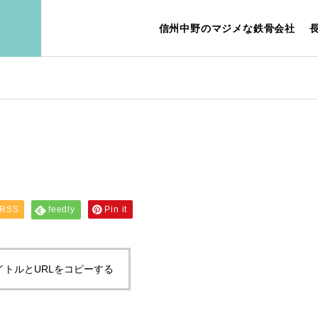
信州中野のマジメな鉄骨会社
E
ABOUT US
ジ
会社案内
RSS
feedly
Pin it
PERSONALITY
イトルとURLをコピーする
IEW
REQUI
こんな人を求めていま
ュー
す
募集要項