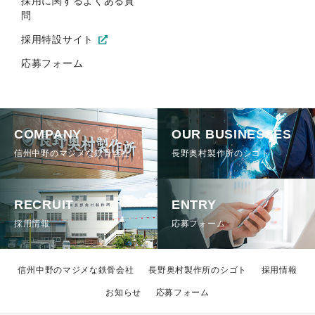
採用に関するよくある質
問
採用特設サイト
応募フォーム
COMPANY
OUR BUSINESSES
信州中野のマジメな鉄骨会社
長野奥村製作所のシゴト
RECRUIT
ENTRY
採用情報
応募フォーム
信州中野のマジメな鉄骨会社
長野奥村製作所のシゴト
採用情報
お知らせ
応募フォーム