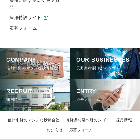
採用に関するよくある質
問
採用特設サイト
応募フォーム
COMPANY
OUR BUSINESSES
信州中野のマジメな鉄骨会社
長野奥村製作所のシゴト
RECRUIT
ENTRY
採用情報
応募フォーム
信州中野のマジメな鉄骨会社
長野奥村製作所のシゴト
採用情報
お知らせ
応募フォーム