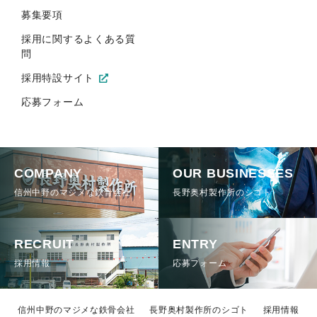
募集要項
採用に関するよくある質
問
採用特設サイト
応募フォーム
COMPANY
OUR BUSINESSES
信州中野のマジメな鉄骨会社
長野奥村製作所のシゴト
RECRUIT
ENTRY
採用情報
応募フォーム
信州中野のマジメな鉄骨会社
長野奥村製作所のシゴト
採用情報