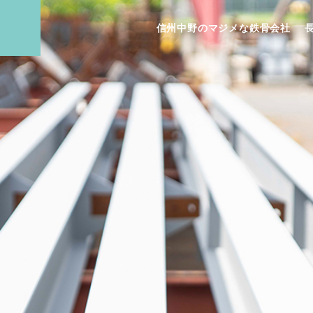
信州中野のマジメな鉄骨会社
E
ABOUT US
ジ
会社案内
PERSONALITY
IEW
REQUI
こんな人を求めていま
ュー
す
募集要項