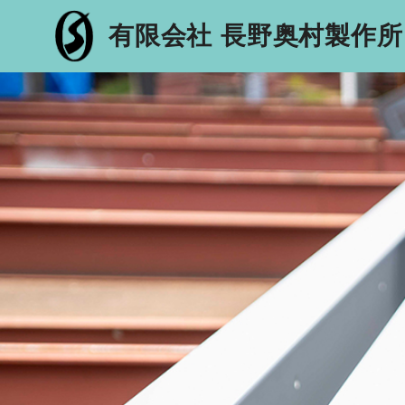
有限会社 長野奥村製作所
COMPANY
MESSAG
信州中野のマジメな鉄
代表メッセー
骨会社
RECRUIT
採用情報
INTERV
社員インタビ