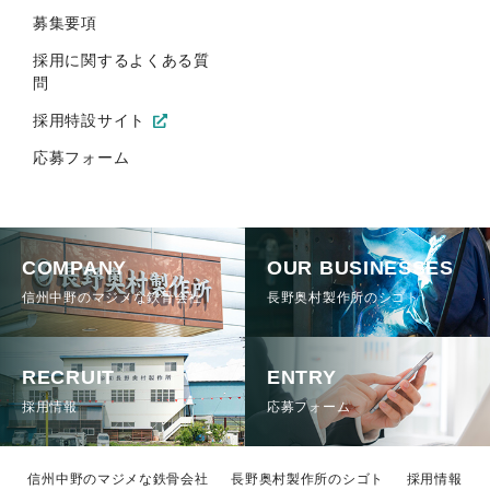
募集要項
採用に関するよくある質
問
採用特設サイト
応募フォーム
COMPANY
OUR BUSINESSES
信州中野のマジメな鉄骨会社
長野奥村製作所のシゴト
RECRUIT
ENTRY
採用情報
応募フォーム
信州中野のマジメな鉄骨会社
長野奥村製作所のシゴト
採用情報