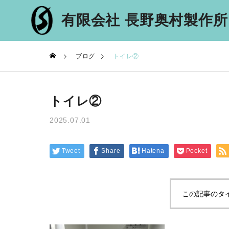
有限会社 長野奥村製作所
ブログ
トイレ②
COMPANY
MESSAG
トイレ②
信州中野のマジメな鉄
代表メッセー
骨会社
2025.07.01
RECRUIT
採用情報
Tweet
Share
Hatena
Pocket
この記事のタ
INTERV
社員インタビ