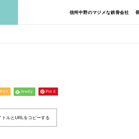
信州中野のマジメな鉄骨会社
E
ABOUT US
ジ
会社案内
RSS
feedly
Pin it
PERSONALITY
イトルとURLをコピーする
IEW
REQUI
こんな人を求めていま
ュー
す
募集要項